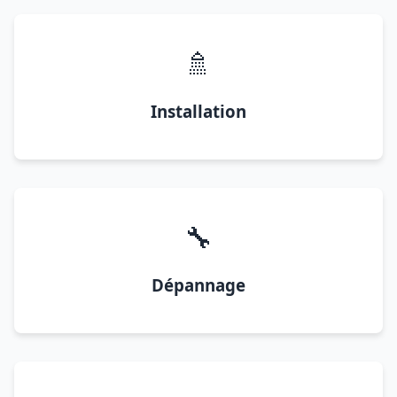
🚿
Installation
🔧
Dépannage