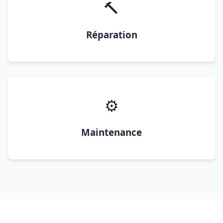
🔨
Réparation
⚙️
Maintenance