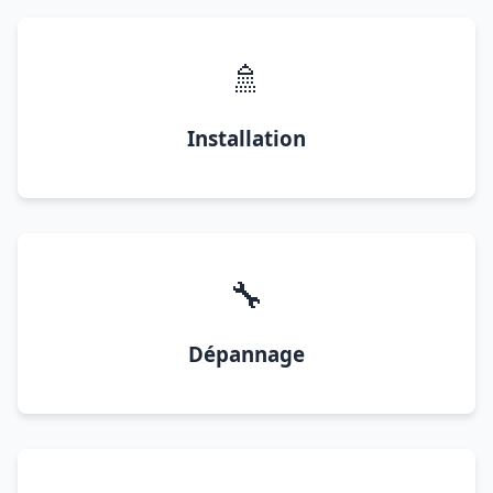
🚿
Installation
🔧
Dépannage