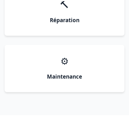
🔨
Réparation
⚙️
Maintenance