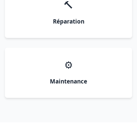
🔨
Réparation
⚙️
Maintenance