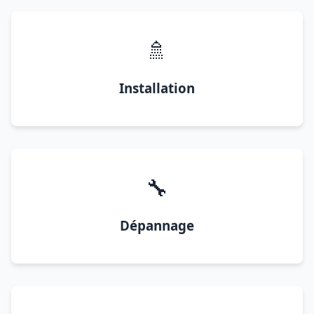
🚿
Installation
🔧
Dépannage