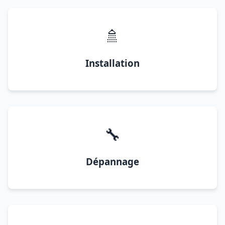
🚿
Installation
🔧
Dépannage