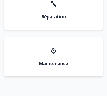
🔨
Réparation
⚙️
Maintenance