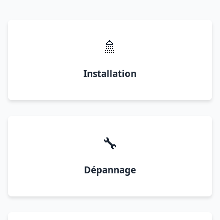
🚿
Installation
🔧
Dépannage