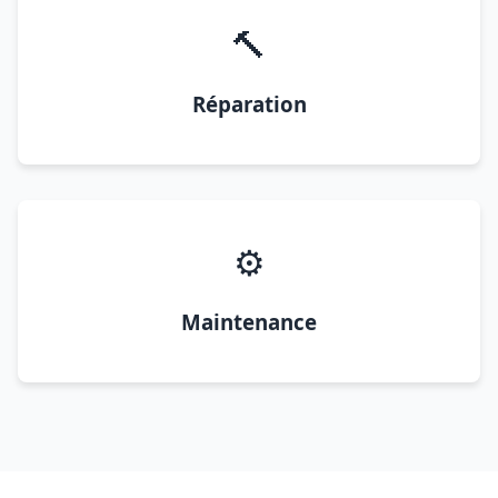
🔨
Réparation
⚙️
Maintenance