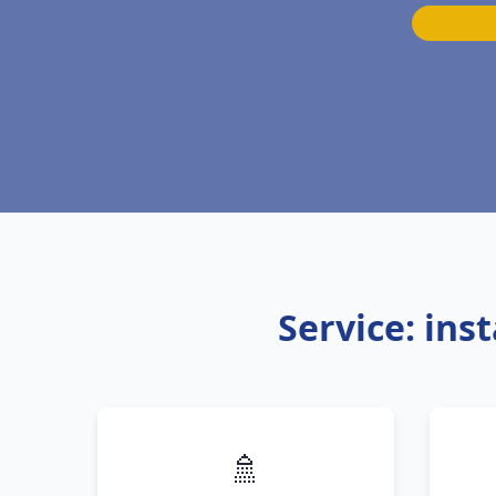
Service: ins
🚿