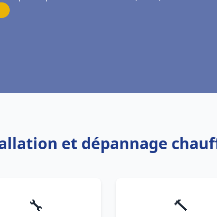
tallation et dépannage chauf
🔧
🔨