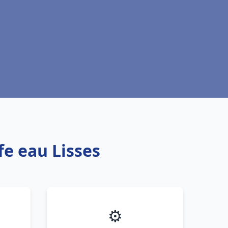
fe eau Lisses
⚙️