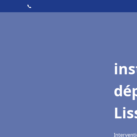
📞
ins
dé
Lis
Interventi