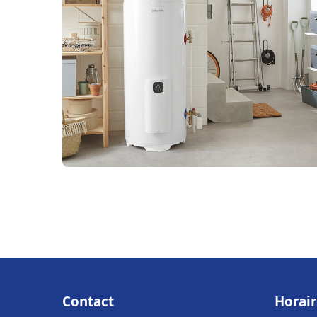
Contact
Horair