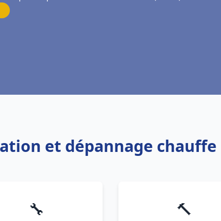
llation et dépannage chauffe
🔧
🔨