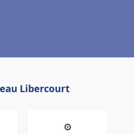
 eau Libercourt
⚙️