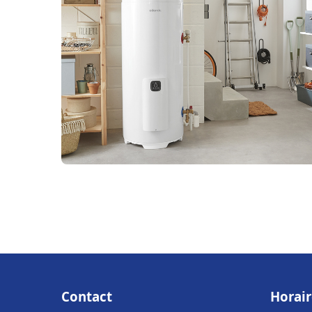
Contact
Horair