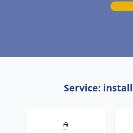
Service: insta
🚿