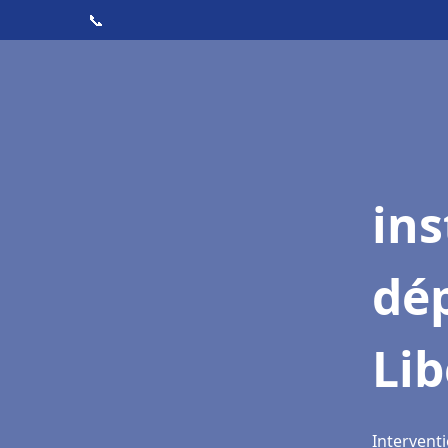
📞
ins
dé
Lib
Interventi