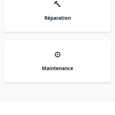
🔨
Réparation
⚙️
Maintenance