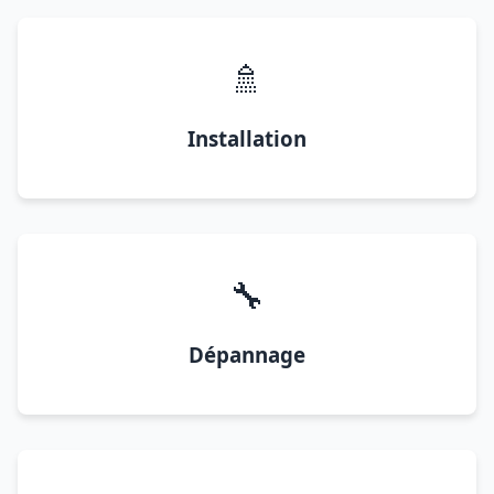
🚿
Installation
🔧
Dépannage