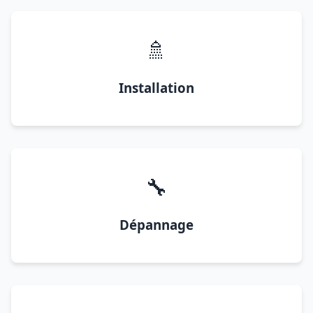
🚿
Installation
🔧
Dépannage