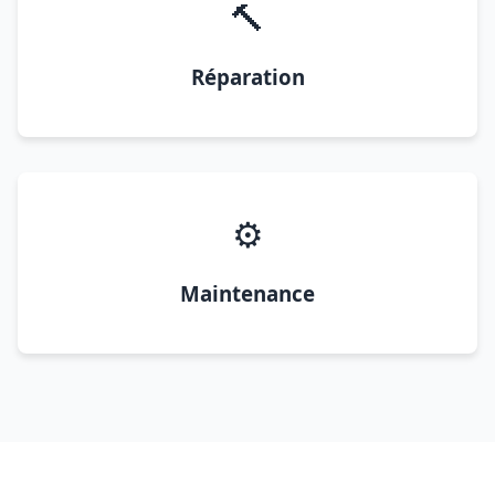
🔨
Réparation
⚙️
Maintenance