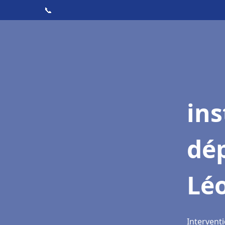
📞
ins
dé
Lé
Intervent