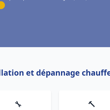
allation et dépannage chauf
🔧
🔨