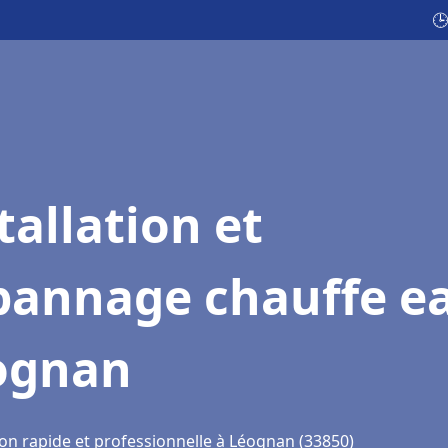
🕒
tallation et
pannage chauffe e
ognan
ion rapide et professionnelle à Léognan (33850)