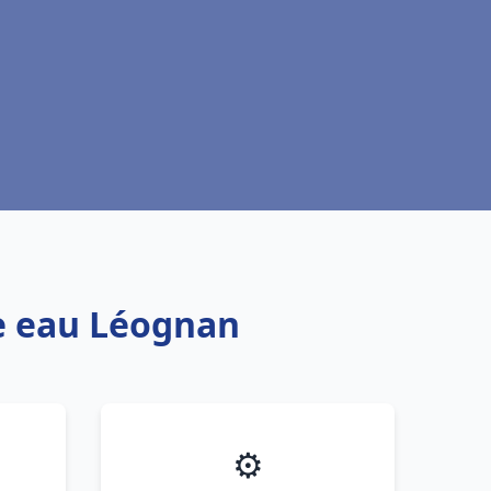
fe eau Léognan
⚙️