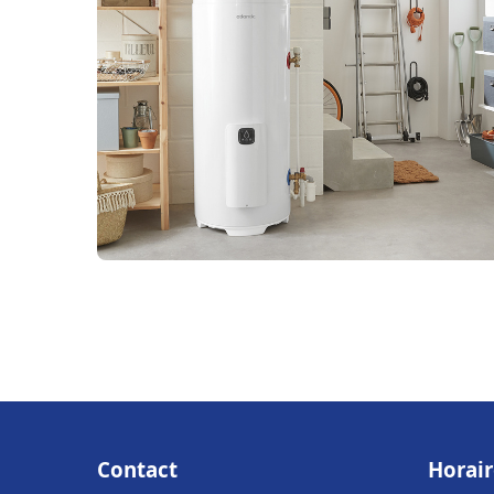
Contact
Horair