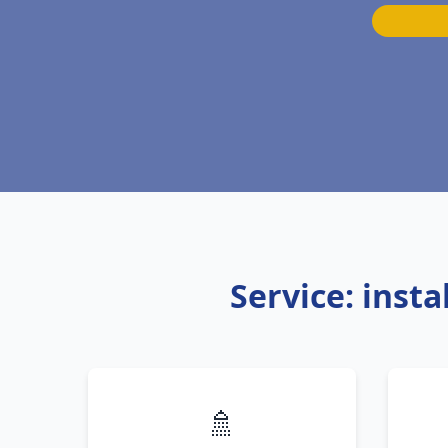
Service: inst
🚿