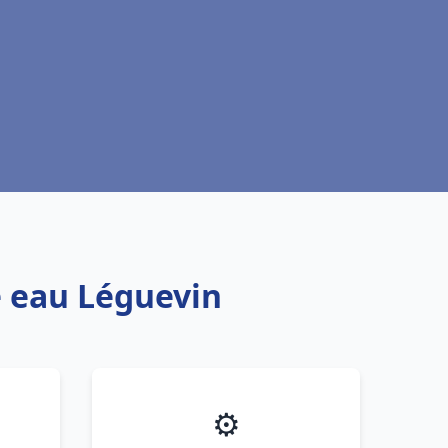
e eau Léguevin
⚙️