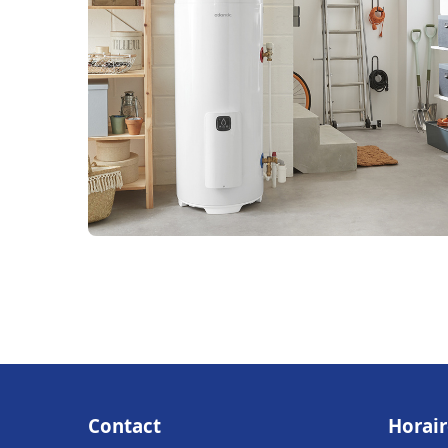
Contact
Horair