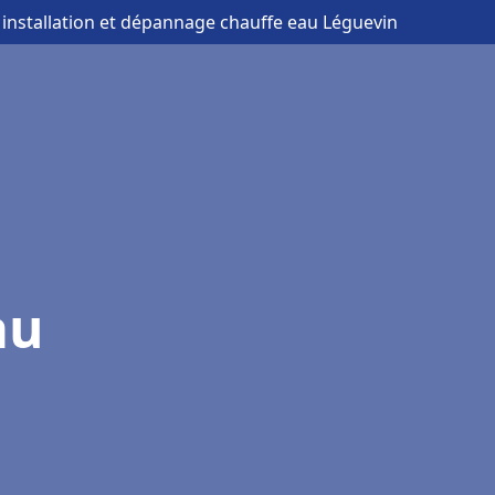
 installation et dépannage chauffe eau Léguevin
au