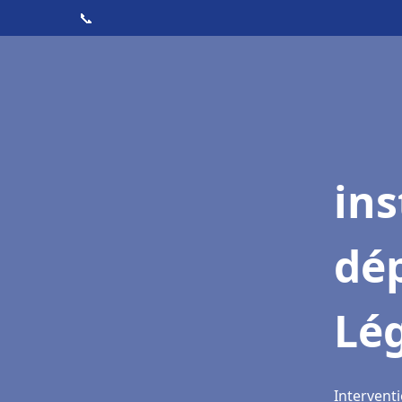
📞
ins
dé
Lé
Interventi