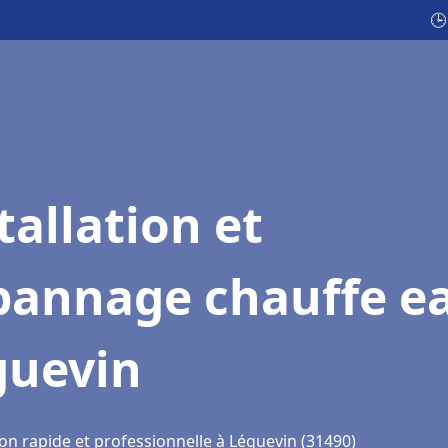
🕒
tallation et
pannage chauffe e
guevin
on rapide et professionnelle à Léguevin (31490)