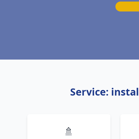
Service: inst
🚿