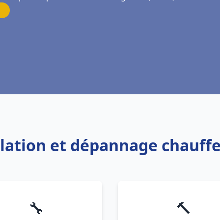
allation et dépannage chauff
🔧
🔨