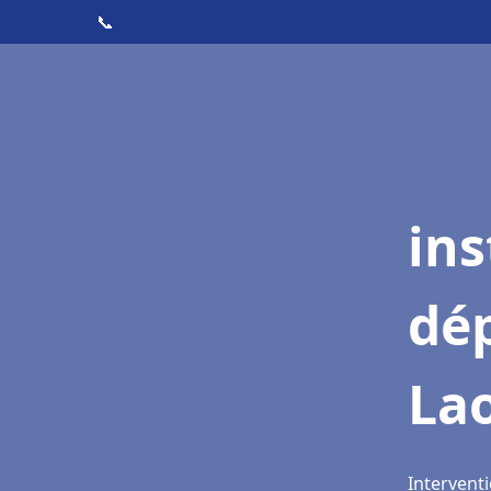
📞
ins
dé
La
Interventi