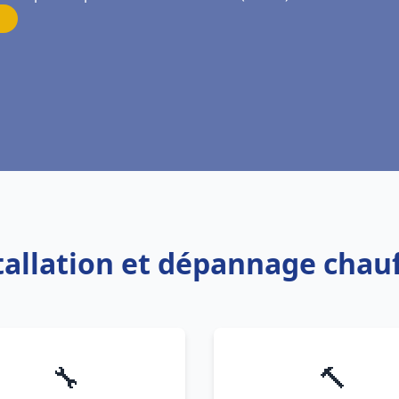
stallation et dépannage chau
🔧
🔨