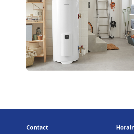
Contact
Horair