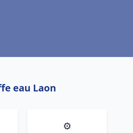
ffe eau Laon
⚙️