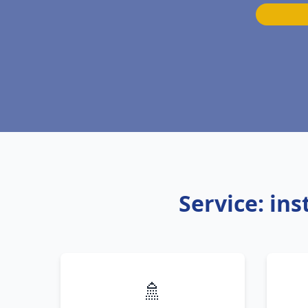
Service: in
🚿