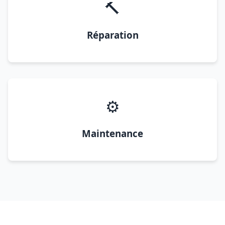
🔨
Réparation
⚙️
Maintenance