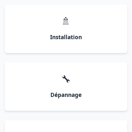
🚿
Installation
🔧
Dépannage