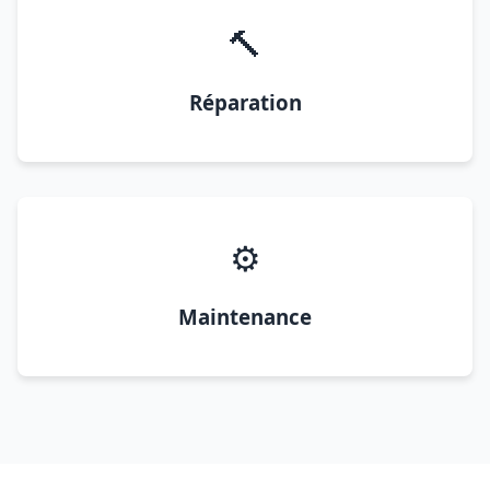
🔨
Réparation
⚙️
Maintenance