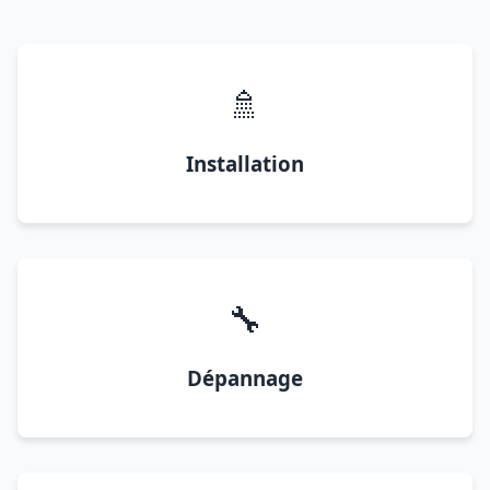
🚿
Installation
🔧
Dépannage