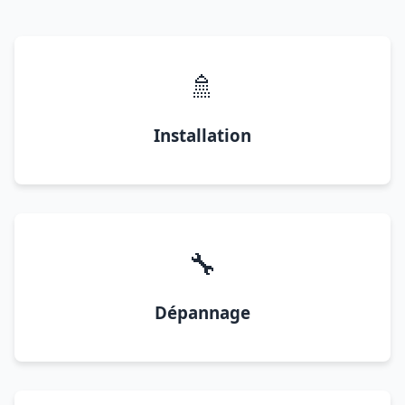
🚿
Installation
🔧
Dépannage