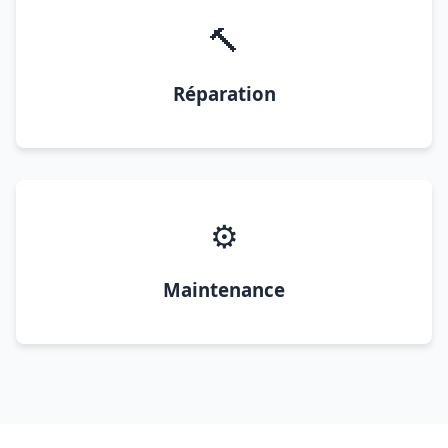
🔨
Réparation
⚙️
Maintenance