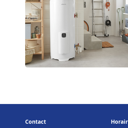
Contact
Horair