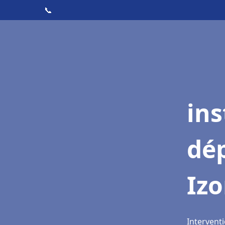
📞
ins
dé
Iz
Interventi