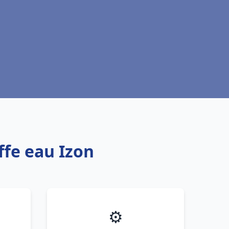
ffe eau Izon
⚙️