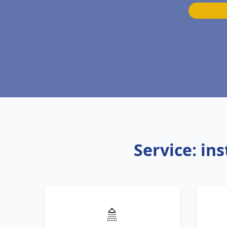
Service: in
🚿