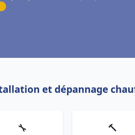
stallation et dépannage chau
🔧
🔨