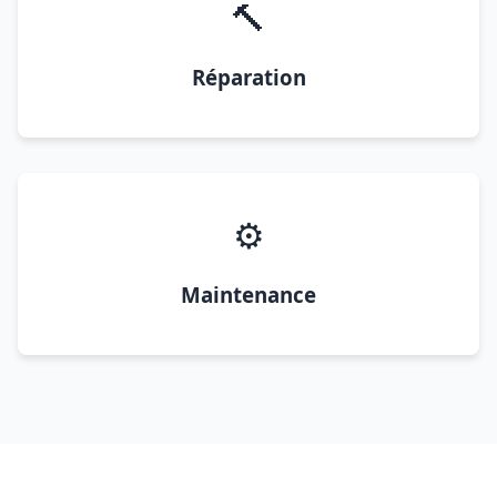
🔨
Réparation
⚙️
Maintenance