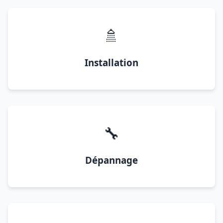
🚿
Installation
🔧
Dépannage