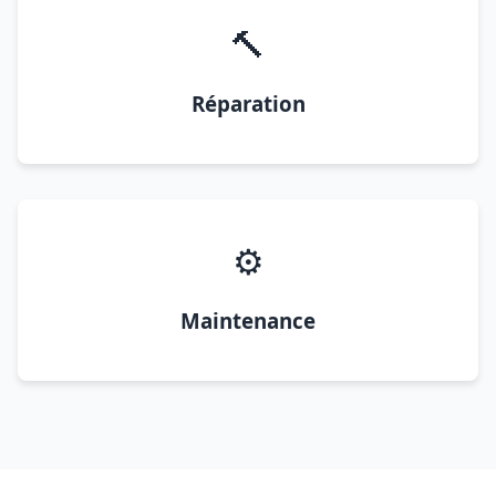
🔨
Réparation
⚙️
Maintenance