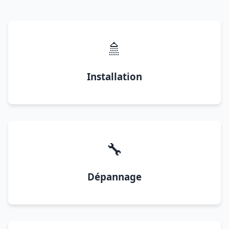
🚿
Installation
🔧
Dépannage