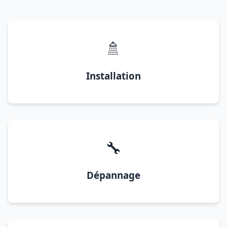
🚿
Installation
🔧
Dépannage