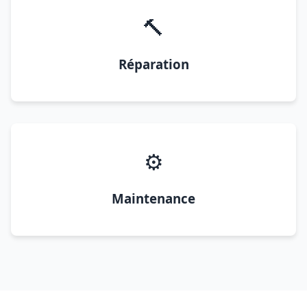
🔨
Réparation
⚙️
Maintenance