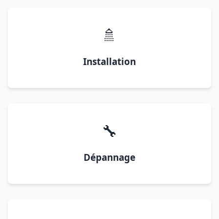
🚿
Installation
🔧
Dépannage