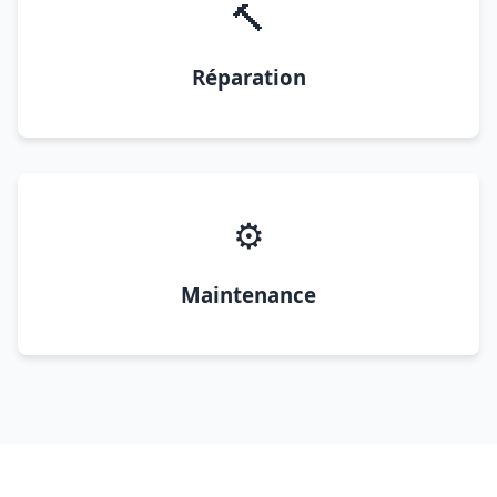
🔨
Réparation
⚙️
Maintenance