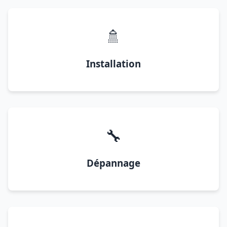
🚿
Installation
🔧
Dépannage