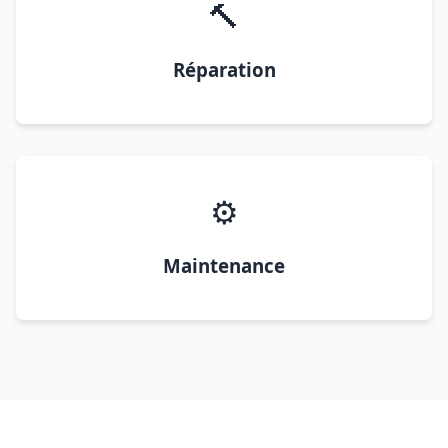
🔨
Réparation
⚙️
Maintenance