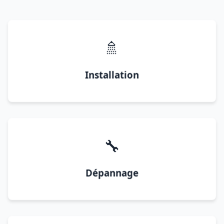
🚿
Installation
🔧
Dépannage