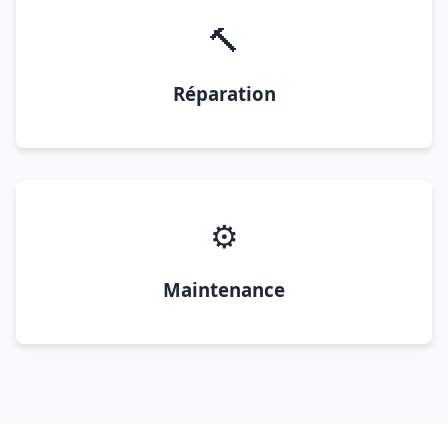
🔨
Réparation
⚙️
Maintenance