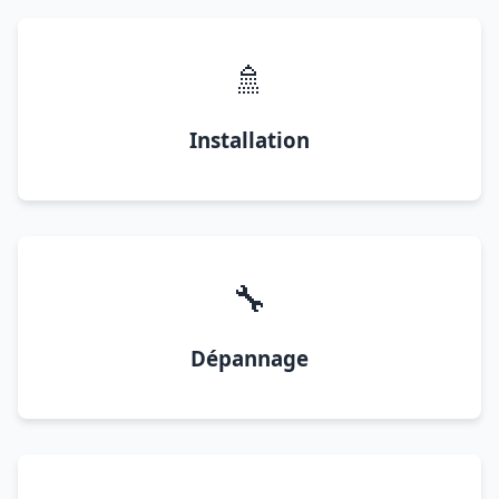
🚿
Installation
🔧
Dépannage