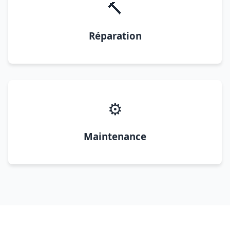
🔨
Réparation
⚙️
Maintenance