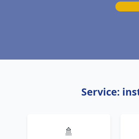
Service: in
🚿