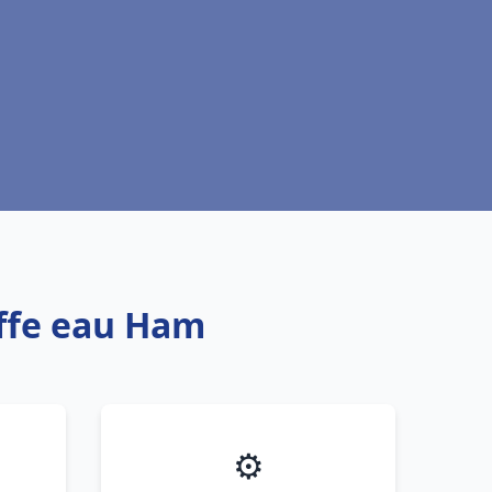
uffe eau Ham
⚙️