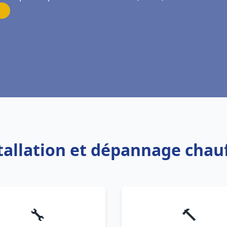
stallation et dépannage cha
🔧
🔨