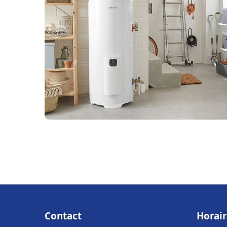
Contact
Horair