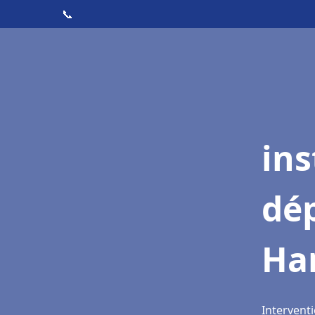
📞
ins
dé
Ha
Intervent