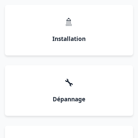
🚿
Installation
🔧
Dépannage