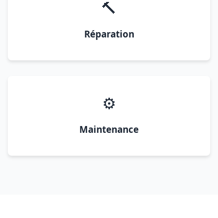
🔨
Réparation
⚙️
Maintenance