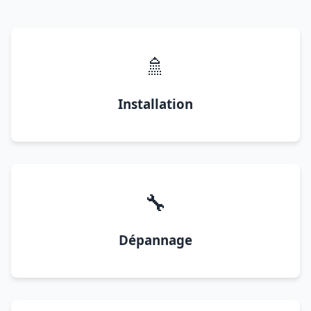
🚿
Installation
🔧
Dépannage