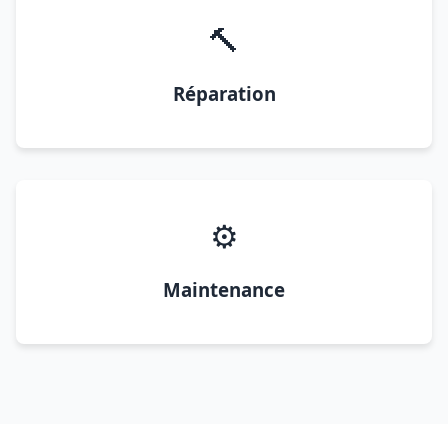
🔨
Réparation
⚙️
Maintenance