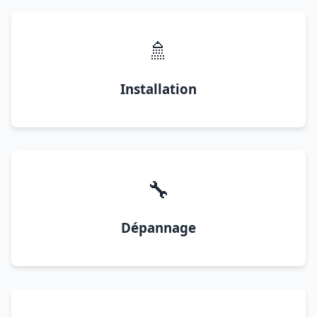
🚿
Installation
🔧
Dépannage