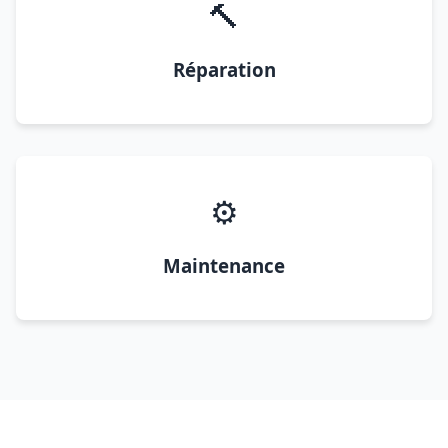
🔨
Réparation
⚙️
Maintenance