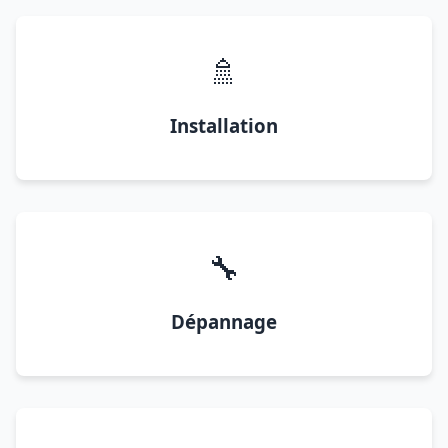
🚿
Installation
🔧
Dépannage