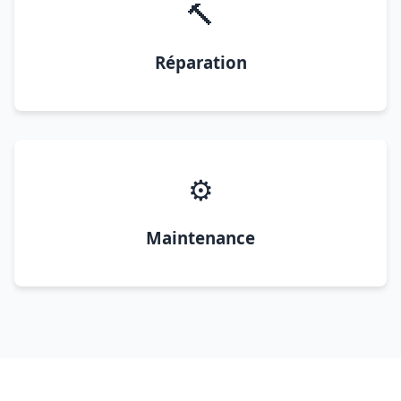
🔨
Réparation
⚙️
Maintenance