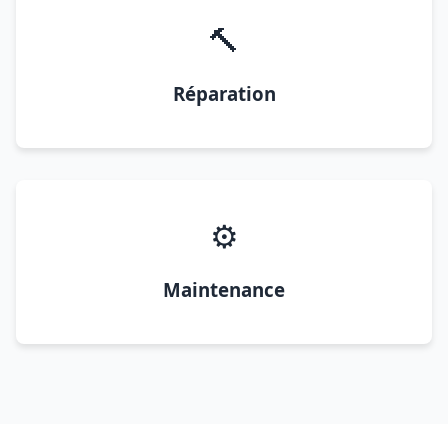
🔨
Réparation
⚙️
Maintenance