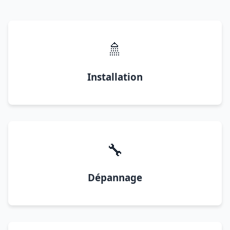
🚿
Installation
🔧
Dépannage