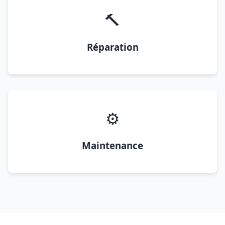
🔨
Réparation
⚙️
Maintenance