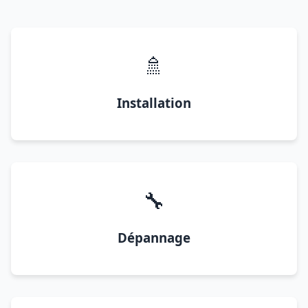
🚿
Installation
🔧
Dépannage