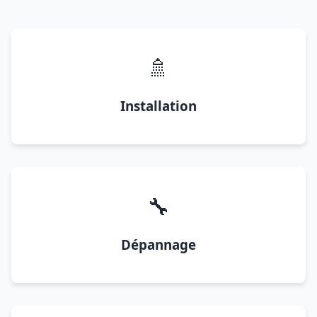
🚿
Installation
🔧
Dépannage