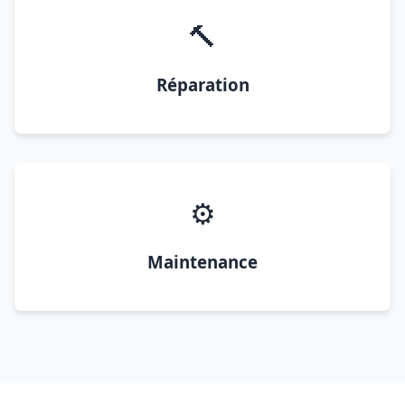
🔨
Réparation
⚙️
Maintenance