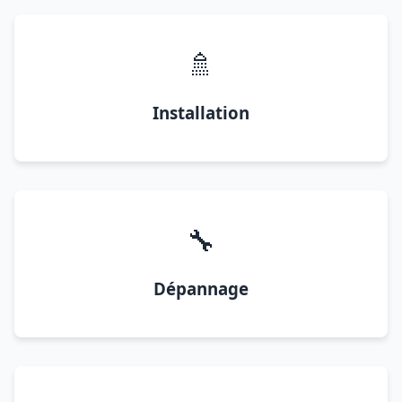
🚿
Installation
🔧
Dépannage