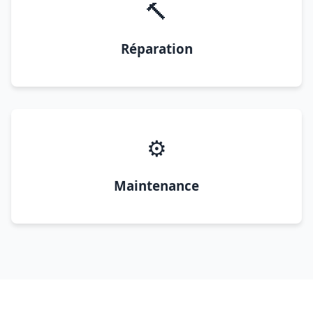
🔨
Réparation
⚙️
Maintenance