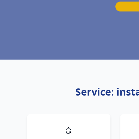
Service: ins
🚿