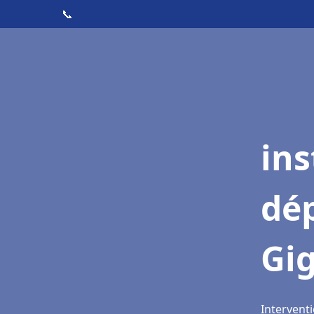
📞
ins
dé
Gi
Interventi