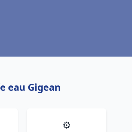
fe eau Gigean
⚙️