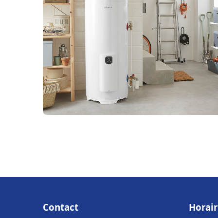
Contact
Horair