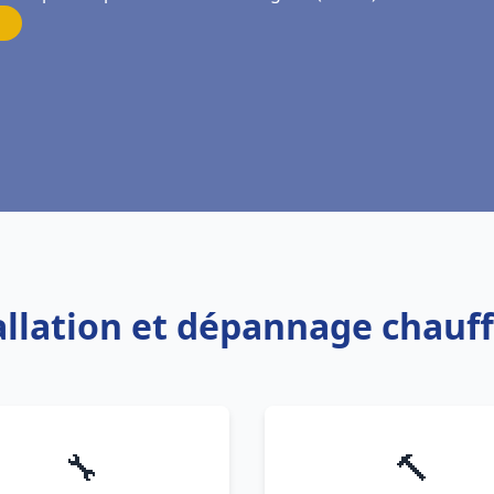
tallation et dépannage chauf
🔧
🔨