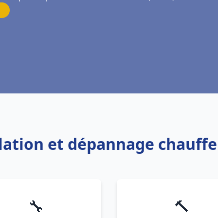
llation et dépannage chauffe
🔧
🔨