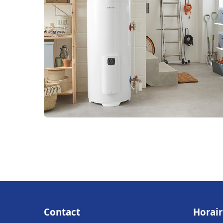
Contact
Horair