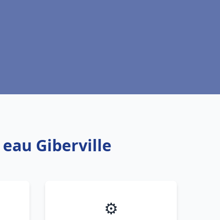
 eau Giberville
⚙️