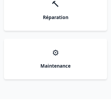
🔨
Réparation
⚙️
Maintenance