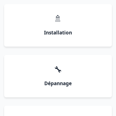
🚿
Installation
🔧
Dépannage