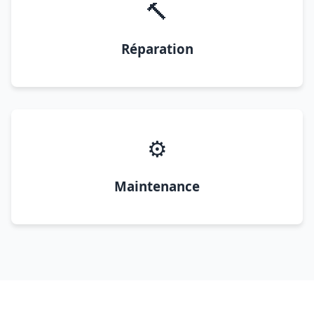
🔨
Réparation
⚙️
Maintenance