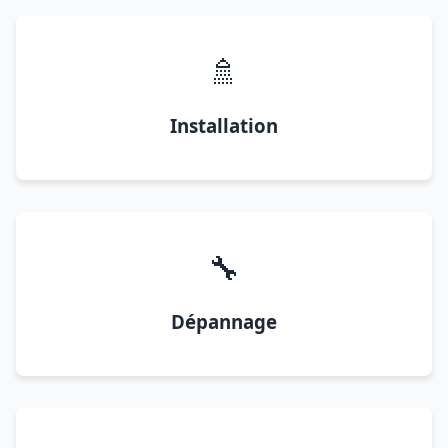
🚿
Installation
🔧
Dépannage