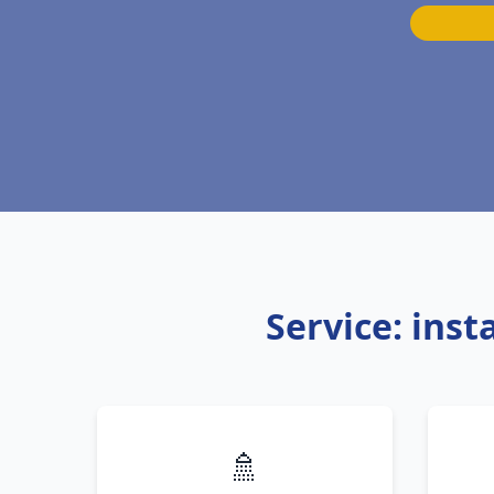
Service: ins
🚿