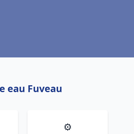
fe eau Fuveau
⚙️