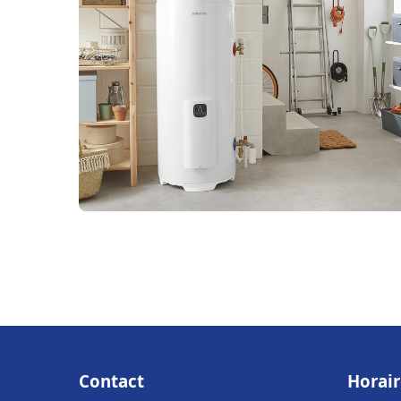
Contact
Horair