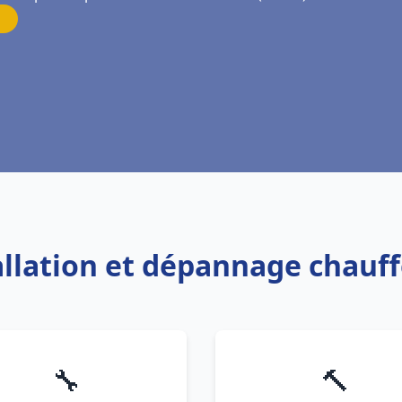
tallation et dépannage chauf
🔧
🔨