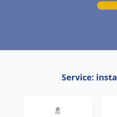
Service: inst
🚿