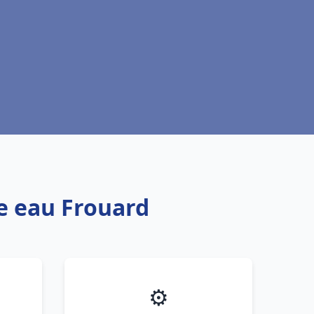
fe eau Frouard
⚙️