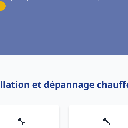
allation et dépannage chauf
🔧
🔨