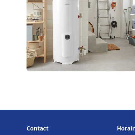
Contact
Horair