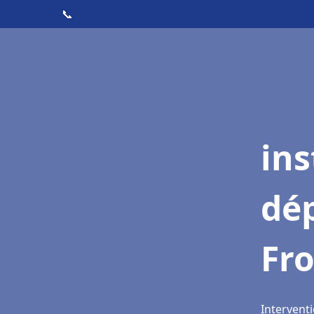
📞
ins
dé
Fr
Interventi