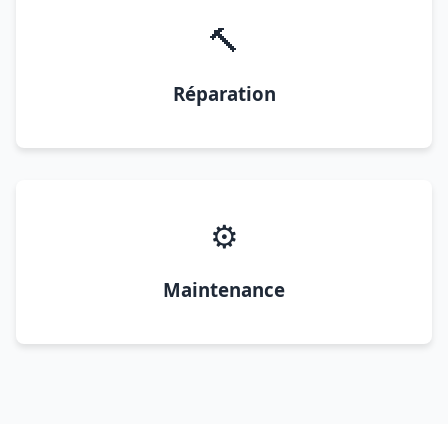
🔨
Réparation
⚙️
Maintenance