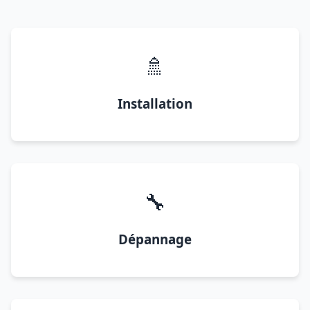
🚿
Installation
🔧
Dépannage