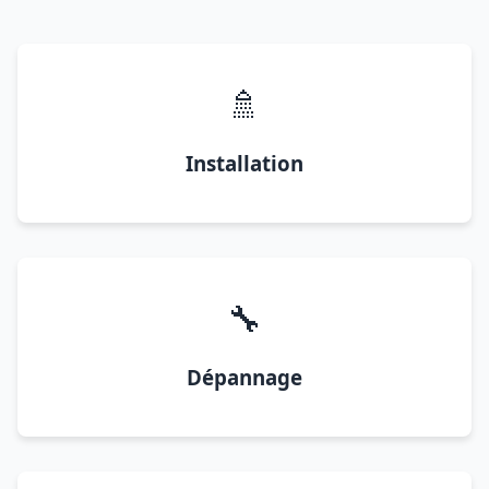
🚿
Installation
🔧
Dépannage