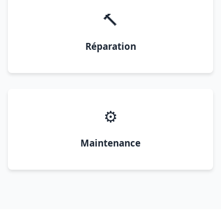
🔨
Réparation
⚙️
Maintenance