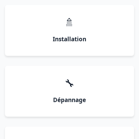
🚿
Installation
🔧
Dépannage