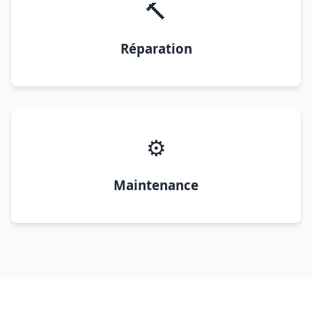
🔨
Réparation
⚙️
Maintenance