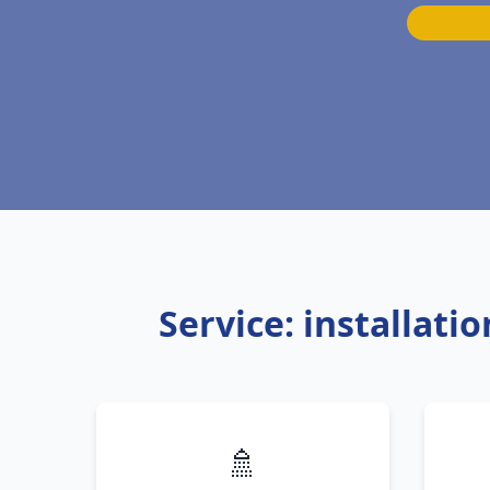
Service: installat
🚿