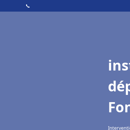
📞
ins
dé
Fo
Intervent