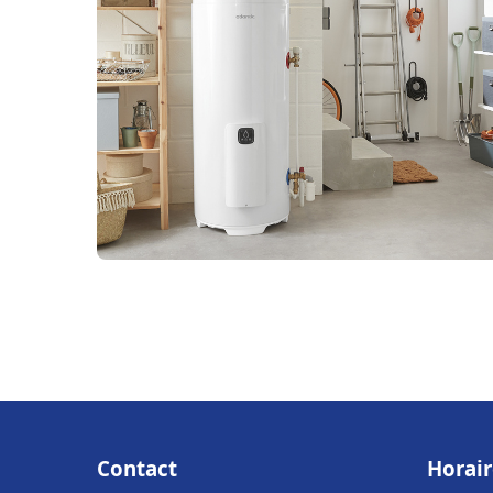
Contact
Horair