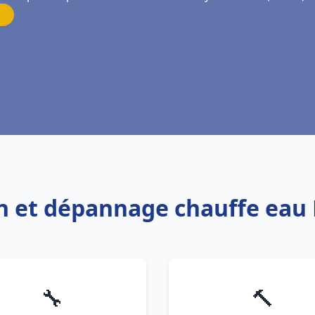
ion et dépannage chauffe eau
🔧
🔨