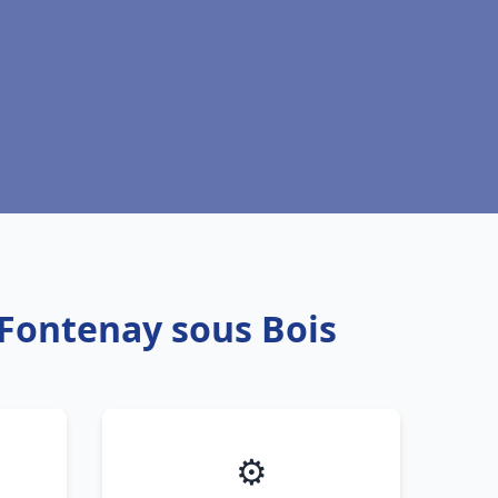
 Fontenay sous Bois
⚙️