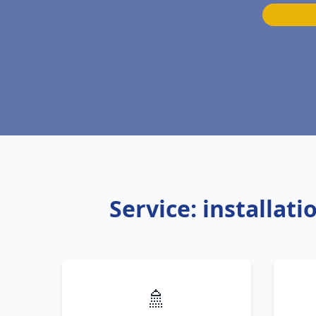
Service: installat
🚿