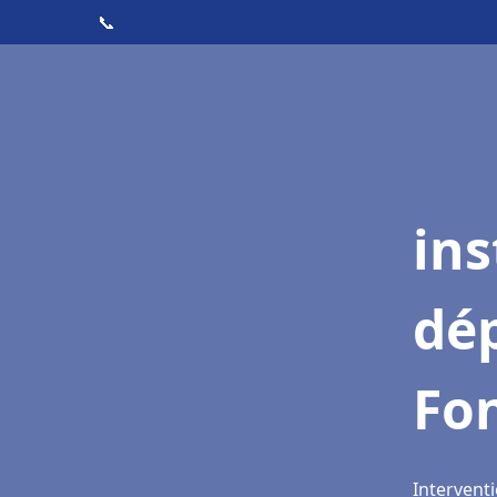
📞
ins
dé
Fon
Interventi