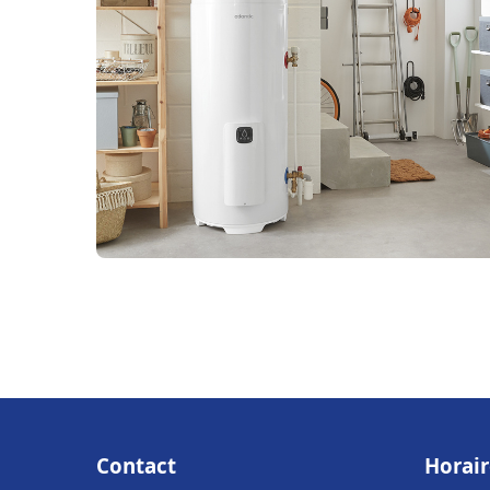
Contact
Horair