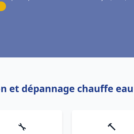
ion et dépannage chauffe eau
🔧
🔨