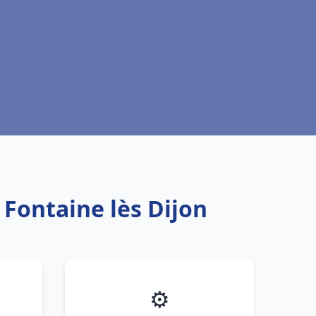
 Fontaine lès Dijon
⚙️