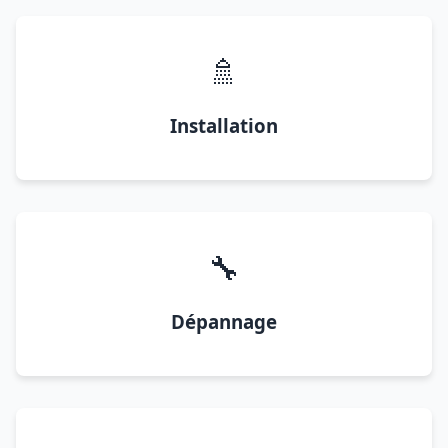
🚿
Installation
🔧
Dépannage