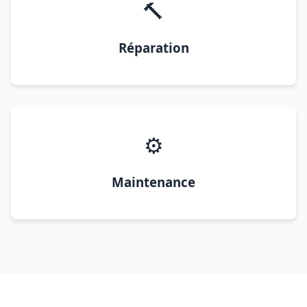
🔨
Réparation
⚙️
Maintenance