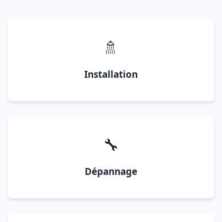
🚿
Installation
🔧
Dépannage