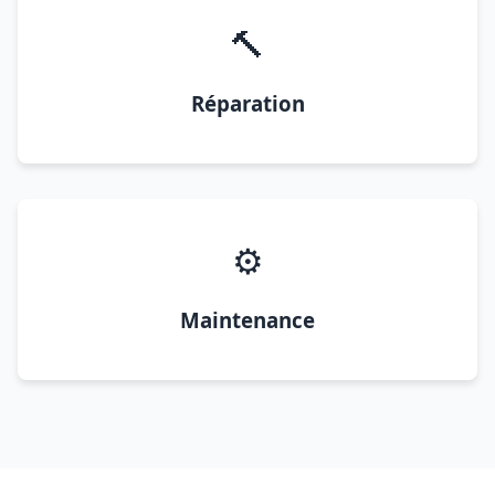
🔨
Réparation
⚙️
Maintenance