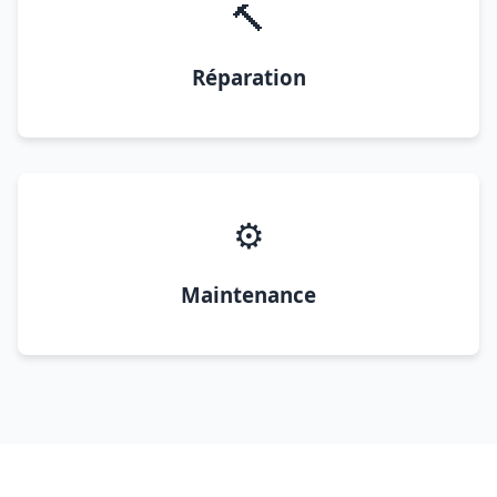
🔨
Réparation
⚙️
Maintenance