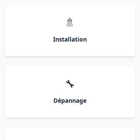
🚿
Installation
🔧
Dépannage