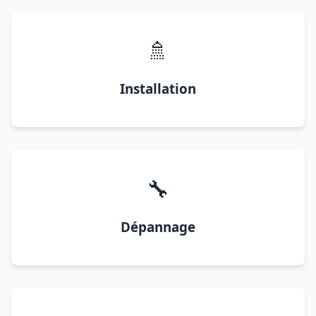
🚿
Installation
🔧
Dépannage