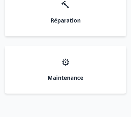
🔨
Réparation
⚙️
Maintenance