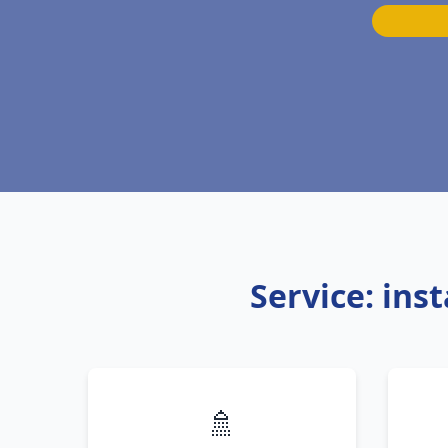
Service: ins
🚿