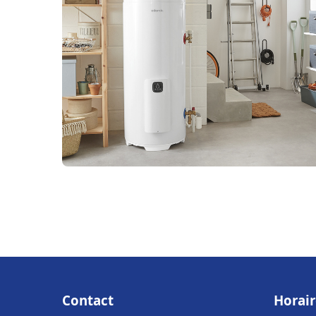
Contact
Horair