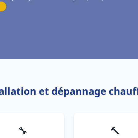
tallation et dépannage chau
🔧
🔨