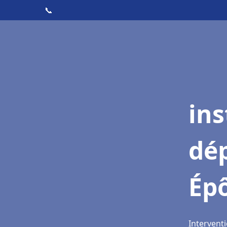
📞
ins
dé
Ép
Intervent