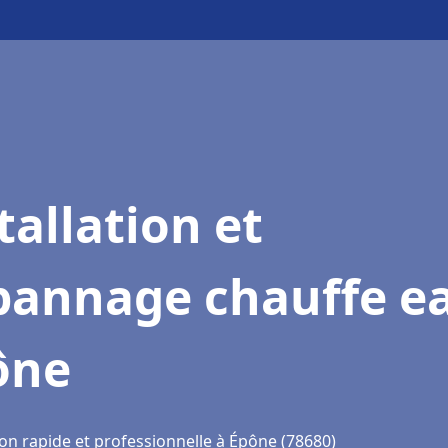
tallation et
pannage chauffe e
ône
ion rapide et professionnelle à Épône (78680)