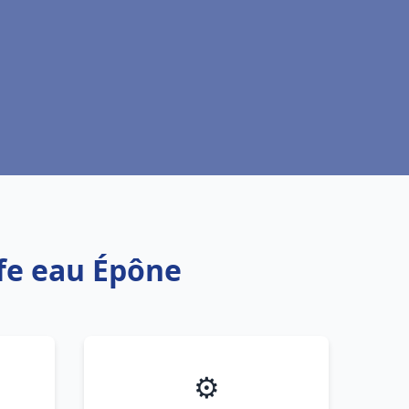
ffe eau Épône
⚙️