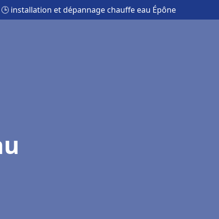
🕒 installation et dépannage chauffe eau Épône
au