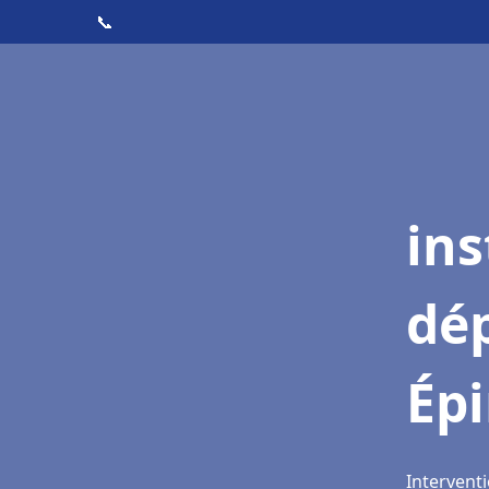
📞
ins
dé
Épi
Interventi