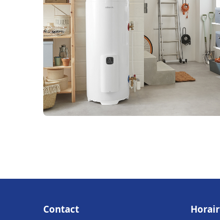
Contact
Horair