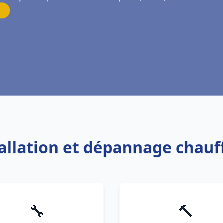
tallation et dépannage chauf
🔧
🔨