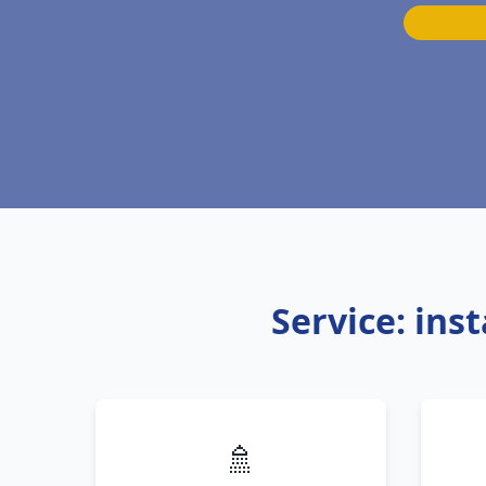
Service: ins
🚿