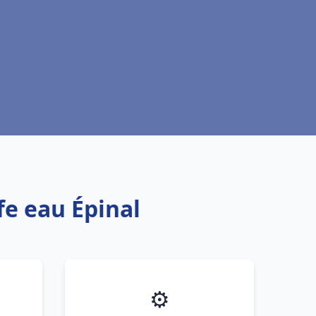
fe eau Épinal
⚙️