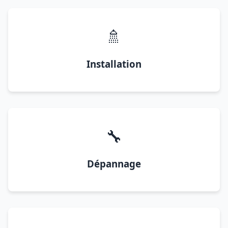
🚿
Installation
🔧
Dépannage