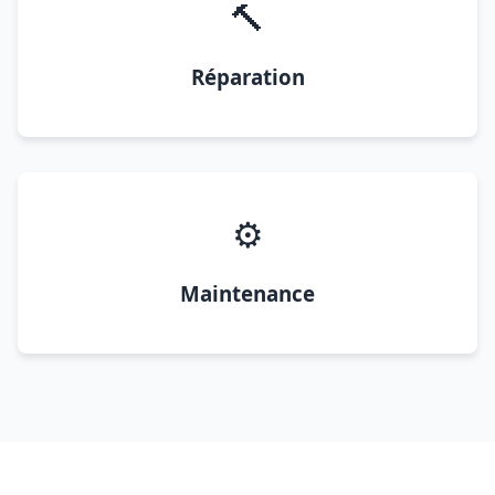
🔨
Réparation
⚙️
Maintenance